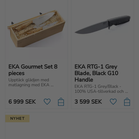
EKA Gourmet Set 8 
EKA RTG-1 Grey 
pieces
Blade, Black G10 
Handle
Upptäck glädjen med 
matlagning med EKA 
EKA RTG-1 Grey/Black - 
Gourmet Set. Komplett 
100% USA-tillverkad och 
svensktillverkat kniv-set för 
byggd för tuffa uppgifter. 
ditt kök av högsta kvalitet.
6 999
SEK
3 599
SEK
Kraftigt blad med 
Lägg till i favoriter
Lägg till i f
ergonomiskt handtag.
NYHET