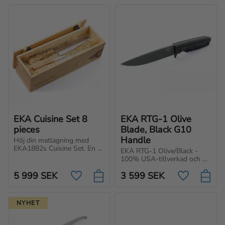
EKA Cuisine Set 8 
EKA RTG-1 Olive 
pieces
Blade, Black G10 
Handle
Höj din matlagning med 
EKA1882s Cuisine Set. En 
EKA RTG-1 Olive/Black - 
bra kniv gör matlagningen 
100% USA-tillverkad och 
roligare, oavsett om du är 
byggd för tuffa uppgifter. 
nybörjare eller proffskock.
5 999
SEK
3 599
SEK
Kraftigt blad med 
Lägg till i favoriter
Lägg till i f
ergonomiskt handtag.
NYHET