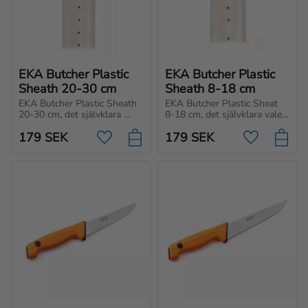
EKA Butcher Plastic 
EKA Butcher Plastic 
Sheath 20-30 cm
Sheath 8-18 cm
EKA Butcher Plastic Sheath 
EKA Butcher Plastic Sheat 
20-30 cm, det självklara 
8-18 cm, det självklara valet 
valet för dig som prioriterar 
för dig som prioriterar 
179
SEK
179
SEK
säkerhet och hygienisk 
säkerhet och hygienisk 
Lägg till i favoriter
Lägg till i f
hantering av dina slaktknivar.
hantering av dina slaktknivar.