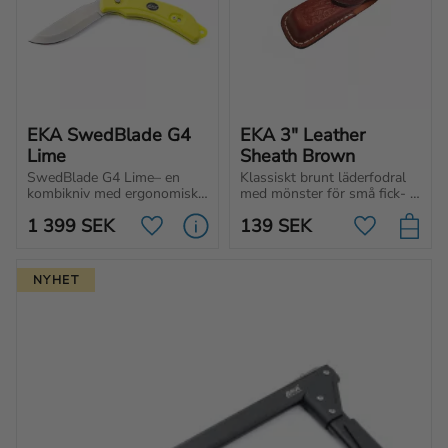
EKA SwedBlade G4 
EKA 3" Leather 
Lime
Sheath Brown
SwedBlade G4 Lime– en 
Klassiskt brunt läderfodral 
kombikniv med ergonomisk 
med mönster för små fick- 
design och svenskt stål. 
och fällknivar.
1 399
SEK
139
SEK
Smidig växling mellan blad 
Lägg till i favoriter
Lägg till i f
och enkel rengöring. Perfekt 
för jakt och outdoor.
NYHET