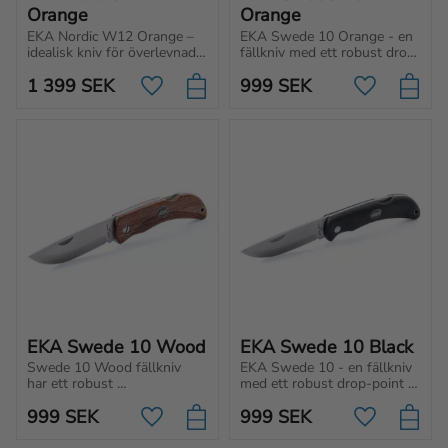
Orange
Orange
EKA Nordic W12 Orange – 
EKA Swede 10 Orange - en 
idealisk kniv för överlevnad, 
fällkniv med ett robust drop-
jakt och äventyr. Kraftigt 4 
point blad, säkert lås och ett 
1 399
SEK
999
SEK
mm blad med full tånge för 
bekvämt Proflex™-handtag. 
Lägg till i favoriter
Lägg till i f
tuff användning och bättre 
Alltid nära till hands!
kontroll.
EKA Swede 10 Wood
EKA Swede 10 Black
Swede 10 Wood fällkniv 
EKA Swede 10 - en fällkniv 
har ett robust 
med ett robust drop-point 
droppointblad och säkert 
blad, ett säkert lås och ett 
999
SEK
999
SEK
lås. Det bekväma handtaget 
bekvämt Proflex™-handtag. 
Lägg till i favoriter
Lägg till i f
i trä och fodralet gör den 
Alltid nära till hands!
alltid redo för användning!