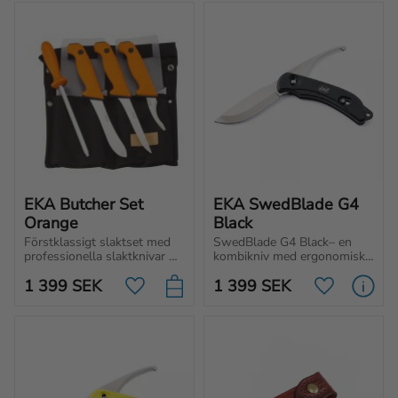
EKA Butcher Set 
EKA SwedBlade G4 
Orange
Black
Förstklassigt slaktset med 
SwedBlade G4 Black– en 
professionella slaktknivar 
kombikniv med ergonomisk 
för inom- och utomhusbruk, 
design och svenskt stål. 
1 399
SEK
1 399
SEK
både för jägaren och dig 
Smidig växling mellan blad 
Lägg till i favoriter
Lägg till i f
med höga krav inom 
och enkel rengöring. Perfekt 
industrikök.
för jakt och outdoor.