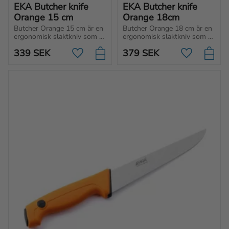
EKA Butcher knife 
EKA Butcher knife 
Orange 15 cm
Orange 18cm
Butcher Orange 15 cm är en 
Butcher Orange 18 cm är en 
ergonomisk slaktkniv som 
ergonomisk slaktkniv som 
skär, hackar och skivar med 
skär, hackar och skivar med 
339
SEK
379
SEK
precision. Perfekt för både 
precision. Perfekt för både 
Lägg till i favoriter
Lägg till i f
proffs, jägare och 
proffs, jägare och 
hemmakockar.
hemmakockar.