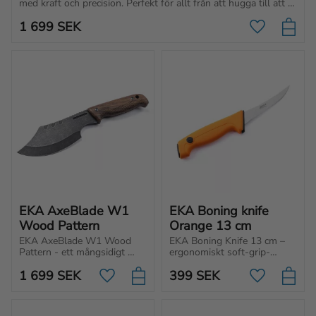
med kraft och precision. Perfekt för allt från att hugga till att 
göra tältpinnar och tändved.
1 699
SEK
Lägg till i f
EKA AxeBlade W1 
EKA Boning knife 
Wood Pattern
Orange 13 cm
EKA AxeBlade W1 Wood 
EKA Boning Knife 13 cm – 
Pattern - ett mångsidigt 
ergonomiskt soft-grip-
friluftsverktyg med kraft 
handtag för perfekt kontroll 
1 699
SEK
399
SEK
och precision. Kommer med 
och smidiga snitt. Skapad 
Lägg till i favoriter
Lägg till i f
ett tåligt Kydex-fodral.
för säker användning i alla 
miljöer.