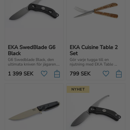
EKA SwedBlade G6 
EKA Cuisine Table 2 
Black
Set
G6 Swedblade Black, den 
Gör varje tugga till en 
ultimata kniven för jägaren. 
njutning med EKA Table 
Växla mellan flå-och 
Set. En uppsättning bestick 
1 399
SEK
799
SEK
bukblad på samma kniv.
för dig som uppskattar 
Lägg till i favoriter
Lägg till i f
design, kvalitet och svenskt 
hantverk.
NYHET