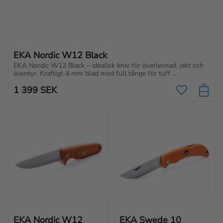
EKA Nordic W12 Black
EKA Nordic W12 Black – idealisk kniv för överlevnad, jakt och 
äventyr. Kraftigt 4 mm blad med full tånge för tuff 
användning och bättre kontroll.
1 399
SEK
Lägg till i f
EKA Nordic W12 
EKA Swede 10 