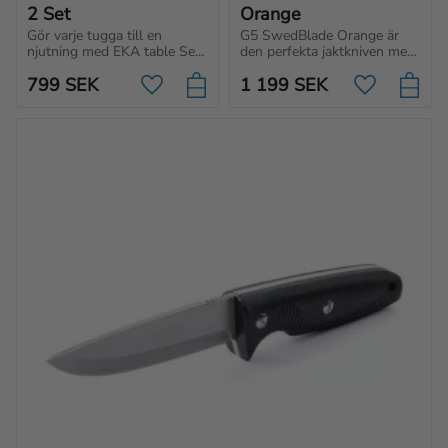
2 Set
Orange
Gör varje tugga till en 
G5 SwedBlade Orange är 
njutning med EKA table Set. 
den perfekta jaktkniven med 
En uppsättning bestick för 
växlingsbart blad, 
799
SEK
1 199
SEK
dig som uppskattar design, 
ergonomiskt handtag och 
Lägg till i favoriter
Lägg till i f
kvalitet och svenskt 
rakbladsvasst knivblad för 
hantverk.
optimalt grepp och 
prestanda.