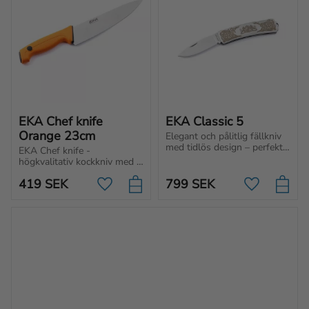
EKA Chef knife 
EKA Classic 5
Orange 23cm
Elegant och pålitlig fällkniv 
med tidlös design – perfekt 
EKA Chef knife - 
för dig som vill ha stil och 
högkvalitativ kockkniv med 
funktion i vardagen, hemma, 
ergonomisk design för 
på jobbet och på fritiden.
419
SEK
799
SEK
smidiga snitt utan 
Lägg till i favoriter
Lägg till i f
ansträngning. Upplev 
perfekt balans mellan 
komfort och prestanda.