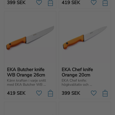
399
SEK
419
SEK
extra brett blad, för enkel 
extra brett blad, för enkel 
Lägg till i favoriter
Lägg till i f
skärning av kött och 
skärning av kött och 
grönsaker.
grönsaker.
EKA Butcher knife 
EKA Chef knife 
WB Orange 26cm
Orange 20cm
Känn kraften i varje snitt 
EKA Chef knife: 
med EKA Butcher WB 
högkvalitativ och 
Orange 26 cm. Kockkniv 
ergonomisk design för 
419
SEK
399
SEK
utformad för att klara alla 
smidiga snitt utan 
Lägg till i favoriter
Lägg till i f
skärbehov oavsett om du är 
ansträngning. Kockkniv med 
proffs eller hemmakock.
perfekt balans mellan 
komfort och prestanda.