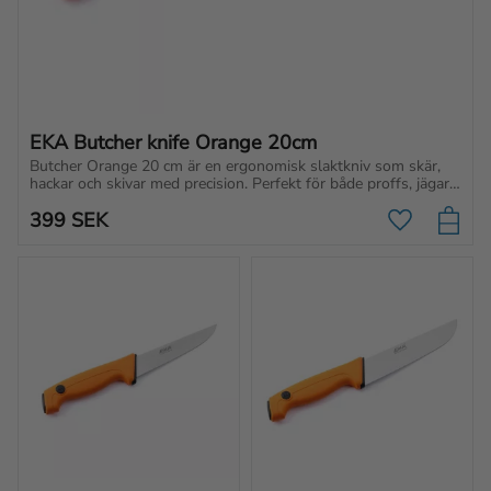
EKA Butcher knife Orange 20cm
Butcher Orange 20 cm är en ergonomisk slaktkniv som skär, 
hackar och skivar med precision. Perfekt för både proffs, jägare 
och hemmakockar.
399
SEK
Lägg till i f