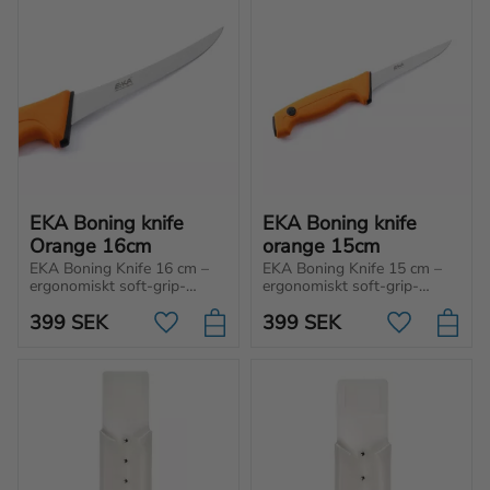
EKA Boning knife 
EKA Boning knife 
Orange 16cm
orange 15cm
EKA Boning Knife 16 cm – 
EKA Boning Knife 15 cm – 
ergonomiskt soft-grip-
ergonomiskt soft-grip-
handtag för perfekt kontroll 
handtag för perfekt kontroll 
399
SEK
399
SEK
och smidiga snitt. 
& smidiga snitt vid 
Lägg till i favoriter
Lägg till i f
Urbeningskniv som klarar 
urbening. Skapad för säker 
alla utmaningar!
användning i alla miljöer.