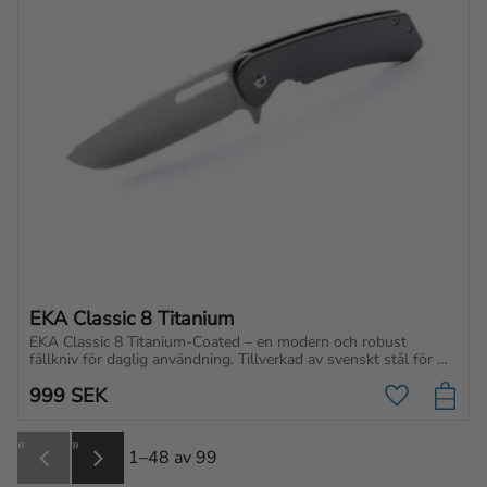
EKA Classic 8 Titanium
EKA Classic 8 Titanium-Coated – en modern och robust 
fällkniv för daglig användning. Tillverkad av svenskt stål för 
extrem skärpa och hållbarhet.
999
SEK
Lägg till i f
«
»
1–
48
av
99