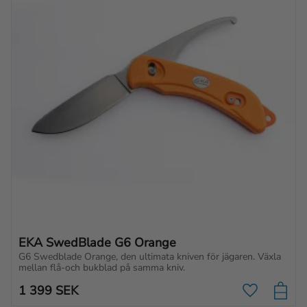
EKA SwedBlade G6 Orange
G6 Swedblade Orange, den ultimata kniven för jägaren. Växla 
mellan flå-och bukblad på samma kniv.
1 399
SEK
Lägg till i f