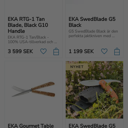
EKA RTG-1 Tan 
EKA SwedBlade G5 
Blade, Black G10 
Black
Handle
G5 SwedBlade Black är den 
perfekta jaktkniven med 
EKA RTG-1 Tan/Black - 
växlingsbart blad, 
100% USA-tillverkad och 
ergonomiskt handtag och 
byggd för tuffa uppgifter. 
rakbladsvasst knivblad för 
3 599
SEK
1 199
SEK
Kraftigt blad med 
Lägg till i favoriter
Lägg till i f
optimalt grepp och 
ergonomiskt handtag.
prestanda.
NYHET
EKA Gourmet Table 
EKA SwedBlade G5 