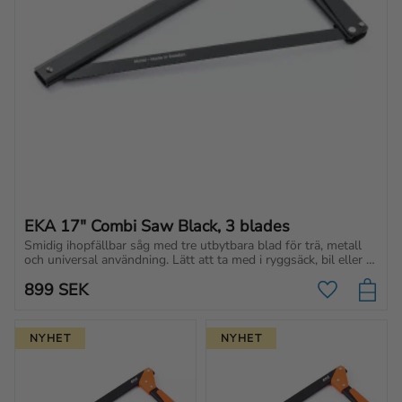
EKA 17" Combi Saw Black, 3 blades
Smidig ihopfällbar såg med tre utbytbara blad för trä, metall 
och universal användning. Lätt att ta med i ryggsäck, bil eller 
verktygslåda!
899
SEK
Lägg till i f
NYHET
NYHET