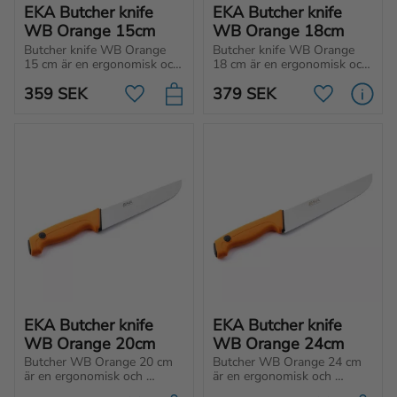
EKA Butcher knife 
EKA Butcher knife 
WB Orange 15cm
WB Orange 18cm
Butcher knife WB Orange 
Butcher knife WB Orange 
15 cm är en ergonomisk och 
18 cm är en ergonomisk och 
mångsidig slaktkniv med 
mångsidig kock- och 
359
SEK
379
SEK
extra brett blad, för 
slaktkniv med extra brett 
Lägg till i favoriter
Lägg till i f
kontrollerad skärning av 
blad, för optimal skärning 
kött och grönsaker.
av kött och grönsaker.
EKA Butcher knife 
EKA Butcher knife 
WB Orange 20cm
WB Orange 24cm
Butcher WB Orange 20 cm 
Butcher WB Orange 24 cm 
är en ergonomisk och 
är en ergonomisk och 
mångsidig kockkniv med 
mångsidig kockkniv med 