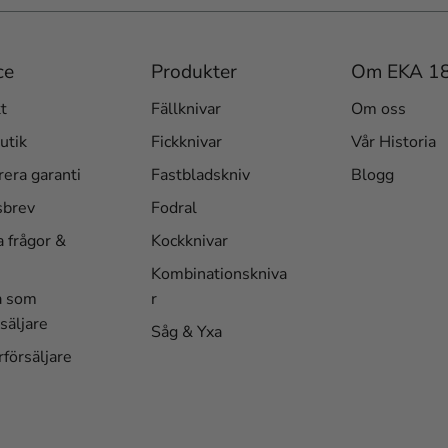
ce
Produkter
Om EKA 1
t
Fällknivar
Om oss
utik
Fickknivar
Vår Historia
rera garanti
Fastbladskniv
Blogg
sbrev
Fodral
a frågor &
Kockknivar
Kombinationskniva
a som
r
säljare
Såg & Yxa
rförsäljare