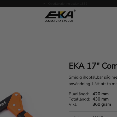
Expertkunskap vid service
EKA 17" Com
Smidig ihopfällbar såg med
användning. Lätt att ta me
Bladlängd
420 mm
Totallängd
430 mm
Vikt
360 gram