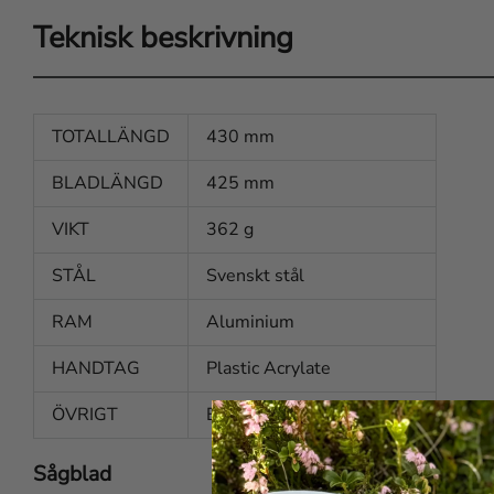
Teknisk beskrivning
TOTALLÄNGD
430 mm
BLADLÄNGD
425 mm
VIKT
362 g
STÅL
Svenskt stål
RAM
Aluminium
HANDTAG
Plastic Acrylate
ÖVRIGT
Blad för trä, metall och vilt
Sågblad