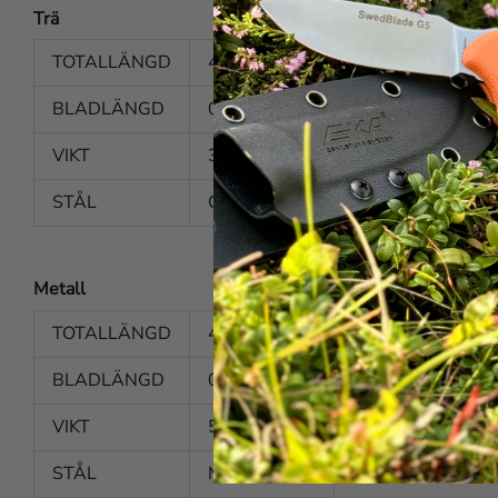
Trä
TOTALLÄNGD
420 mm
BLADLÄNGD
0,72 mm
VIKT
34 g
STÅL
C75S
Metall
TOTALLÄNGD
420 mm
BLADLÄNGD
0,90 mm
VIKT
51 g
STÅL
Matrix II/D6A