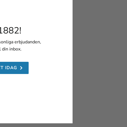
1882!
rsonliga erbjudanden,
l din inbox.
ET IDAG