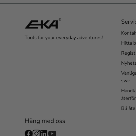
Servi
Kontak
Tools for your everyday adventures!
Hitta b
Regist
Nyhet
Vanlig
svar
Handl
återför
Bli åte
Häng med oss