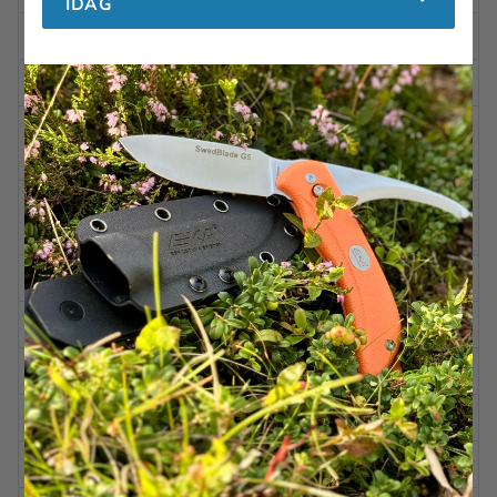
IDAG
Franska Polynesien
Saint Martin
Färöarna
Saint Paulöarna
Saint Pierre och
Förenad Arabmiraten
Miquélon
Saint Vincent och
Gabon
Grenadinerna
Gambia
Salomonöarna
Georgien
San marino
Ghana
Samoa
Gibraltar
Sao Tomé och Principe
Grekland
Saudiarabien