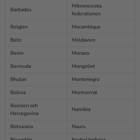
Mikronesiska
Barbados
federationen
Belgien
Mocambique
Beliz
Moldavien
Benin
Monaco
Bermuda
Mongoliet
Bhutan
Montenegro
Bolivia
Montserrat
Bosnien och
Namibia
Hercegovina
Botswana
Nauru
Bouvetön
Nederländerna