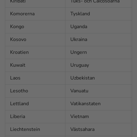
Kiribati
Tuks- och Caicosöarna
Komorerna
Tyskland
Kongo
Uganda
Kosovo
Ukraina
Kroatien
Ungern
Kuwait
Uruguay
Laos
Uzbekistan
Lesotho
Vanuatu
Lettland
Vatikanstaten
Liberia
Vietnam
Liechtenstein
Västsahara