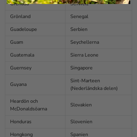
Grenada
Schweiz
Grönland
Senegal
Guadeloupe
Serbien
Guam
Seychellerna
Guatemala
Sierra Leone
Guernsey
Singapore
Sint-Marteen
Guyana
(Nederländska delen)
Heardön och
Slovakien
McDonaldsöarna
Honduras
Slovenien
Hongkong
Spanien