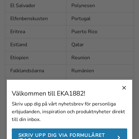
El Salvador
Polynesen
Elfenbenskusten
Portugal
Eritrea
Puerto Rico
Estland
Qatar
Etiopien
Reunion
Falklandsöarna
Rumänien
Fiji
Rwanda
Välkommen till EKA1882!
Filippinerna
Saint Barthélemy
Skriv upp dig på vårt nyhetsbrev för personliga
Finland
Saint Helena
erbjudanden, inspiration och produktnyheter direkt
till din inbox.
Frankrike
Saint Kitts och Nevis
SKRIV UPP DIG VIA FORMULÄRET
Franska Guyana
Saint Lucia