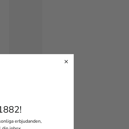
1882!
rsonliga erbjudanden,
l din inbox.