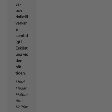
vs-
och
dolktill
verkar
e
samtid
igt i
Eskilst
una vid
den
här
tiden.
I bild
Hadar
Hallstr
öms
Kniffab