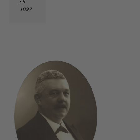
rik
1897