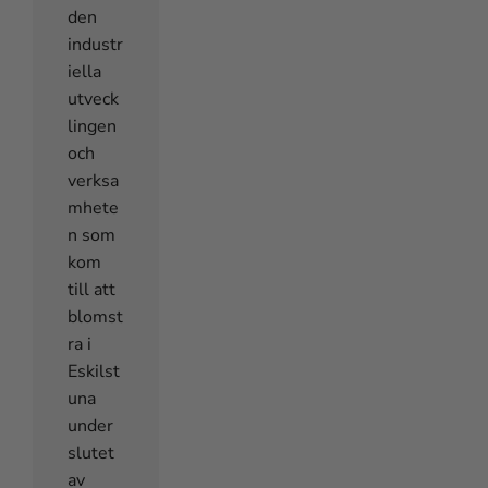
den
industr
iella
utveck
lingen
och
verksa
mhete
n som
kom
till att
blomst
ra i
Eskilst
una
under
slutet
av