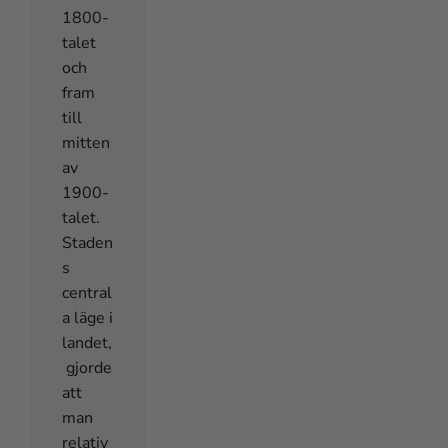
1800-
talet
och
fram
till
mitten
av
1900-
talet.
Staden
s
central
a läge i
landet,
gjorde
att
man
relativ