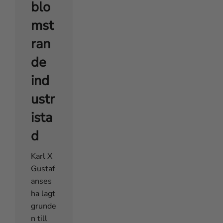
blo
mst
ran
de
ind
ustr
ista
d
Karl X
Gustaf
anses
ha lagt
grunde
n till