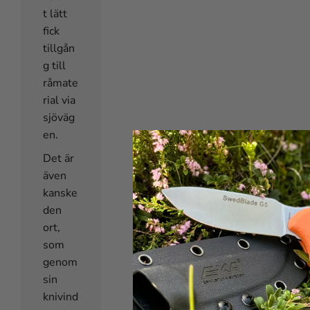
t lätt
fick
tillgån
g till
råmate
rial via
sjöväg
en.
Det är
även
kanske
den
ort,
som
genom
sin
knivind