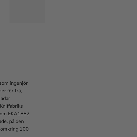
 som ingenjör
r för trä,
Hadar
Kniffabriks
l som EKA1882
ade, på den
k omkring 100