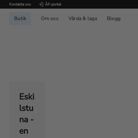
Kontakta oss
ÅF-portal
Butik
Om oss
Vårda & laga
Blogg
Eski
lstu
na -
en