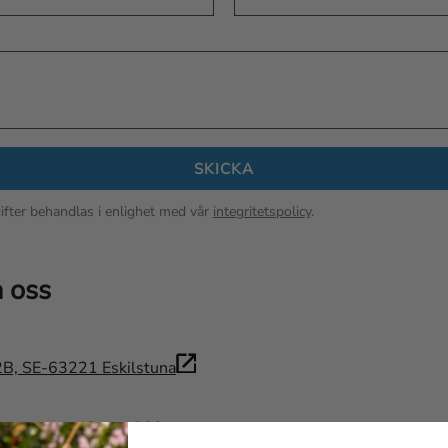
SKICKA
fter behandlas i enlighet med vår
integritetspolicy
.
 oss
B, SE-63221 Eskilstuna
ost:
contact@eka1882.com