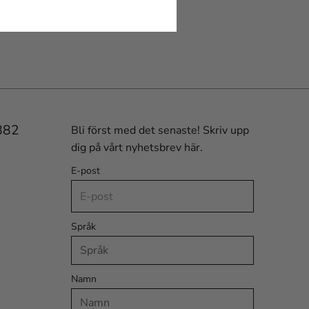
882
Bli först med det senaste! Skriv upp
dig på vårt nyhetsbrev här.
E-post
Språk
Namn