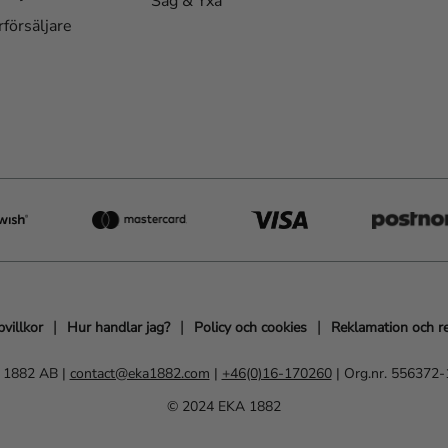
Såg & Yxa
rförsäljare
villkor
Hur handlar jag?
Policy och cookies
Reklamation och r
 1882 AB |
contact@eka1882.com
|
+46(0)16-170260
| Org.nr. 556372
© 2024 EKA 1882