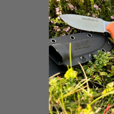
Företagskund
Telefon:
+46(
Postadress: B
Org.nr. 5563
Följ oss