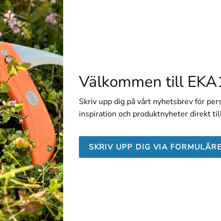
E-post:
info@eka1882.com
0)16-170260
ox 6, SE-631 02 Eskilstuna
72-1553
Välkommen till EKA
Skriv upp dig på vårt nyhetsbrev för pe
 på sociala medier
inspiration och produktnyheter direkt til
SKRIV UPP DIG VIA FORMULÄR
Facebook @Eka1882