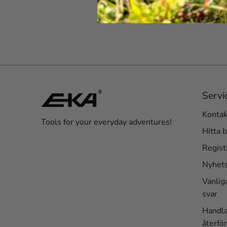
Servi
Kontak
Tools for your everyday adventures!
Hitta b
Regist
Nyhet
Vanlig
svar
Handl
återför