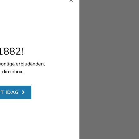
1882!
rsonliga erbjudanden,
l din inbox.
ET IDAG