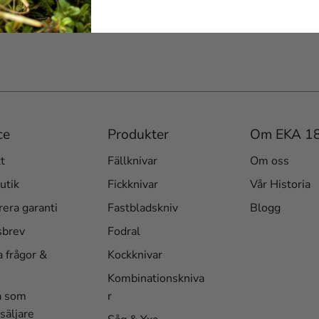
Instagram @eka1882_
ce
Produkter
Om EKA 1
t
Fällknivar
Om oss
utik
Fickknivar
Vår Historia
rera garanti
Fastbladskniv
Blogg
sbrev
Fodral
a frågor &
Kockknivar
Kombinationskniva
a som
r
säljare