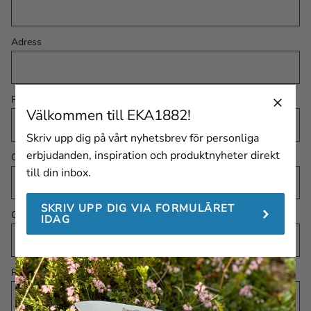
Adress
Postnummer
Välkommen till EKA1882!
Skriv upp dig på vårt nyhetsbrev för personliga
erbjudanden, inspiration och produktnyheter direkt
Ort
till din inbox.
SKRIV UPP DIG VIA FORMULÄRET
Ordernummer
IDAG
Produktnamn