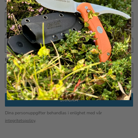
Artikelnummer
Antal
Felbeskrivning
SKICKA
Dina personuppgifter behandlas i enlighet med vår
integritetspolicy
.