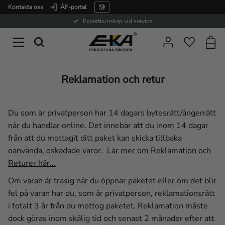
Kontakta oss
ÅF-portal
Meny
Expertkunskap vid service
Kundv
Favorite
Reklamation och retur
Du som är privatperson har 14 dagars bytesrätt/ångerrätt
när du handlar online. Det innebär att du inom 14 dagar
från att du mottagit ditt paket kan skicka tillbaka
oanvända, oskadade varor.
Lär mer om Reklamation och
Returer här...
Om varan är trasig när du öppnar paketet eller om det blir
fel på varan har du, som är privatperson, reklamationsrätt
i totalt 3 år från du mottog paketet. Reklamation måste
dock göras inom skälig tid och senast 2 månader efter att