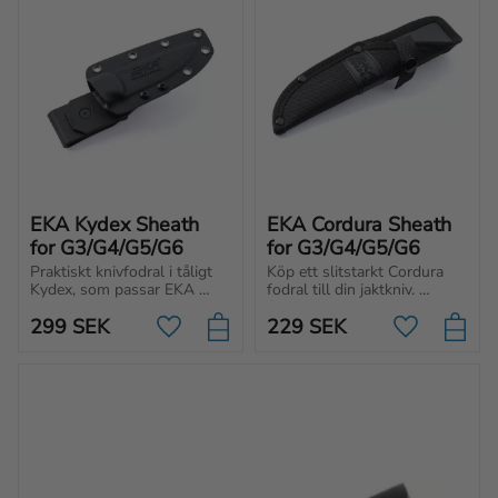
EKA Kydex Sheath 
EKA Cordura Sheath 
for G3/G4/G5/G6
for G3/G4/G5/G6
Praktiskt knivfodral i tåligt 
Köp ett slitstarkt Cordura 
Kydex, som passar EKA 
fodral till din jaktkniv. 
SwedBlade jaktknivar. Går 
Knivfodralet är orginalfodral 
299
SEK
229
SEK
att rotera och är lätt att 
till EKA G3 jaktkniv, men 
Lägg till i favoriter
Lägg till i f
rengöra.
passar även andra modeller.