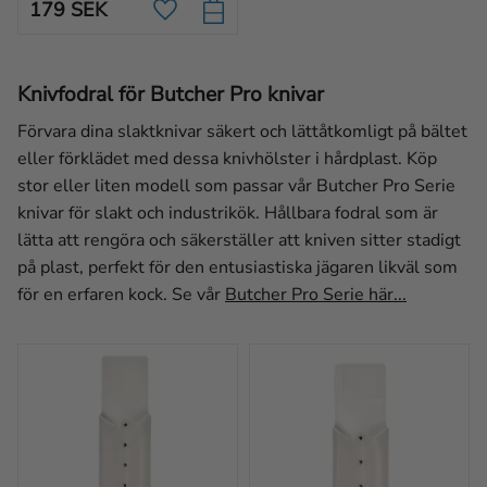
179
SEK
universalfodral som tål tuff 
Lägg till i favoriter
hantering.
Knivfodral för Butcher Pro knivar
Förvara dina slaktknivar säkert och lättåtkomligt på bältet
eller förklädet med dessa knivhölster i hårdplast. Köp
stor eller liten modell som passar vår Butcher Pro Serie
knivar för slakt och industrikök. Hållbara fodral som är
lätta att rengöra och säkerställer att kniven sitter stadigt
på plast, perfekt för den entusiastiska jägaren likväl som
för en erfaren kock. Se vår
Butcher Pro Serie här...