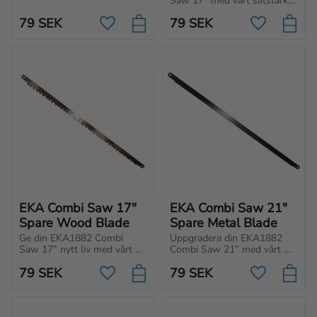
Saw 17” med vårt slitstarka 
reservblad i metall.
79
SEK
79
SEK
Lägg till i favoriter
Lägg till i f
EKA Combi Saw 17" 
EKA Combi Saw 21" 
Spare Wood Blade
Spare Metal Blade
Ge din EKA1882 Combi 
Uppgradera din EKA1882 
Saw 17” nytt liv med vårt 
Combi Saw 21” med vårt 
slitstarka reservblad, gjord 
slitstarka reservblad för 
79
SEK
79
SEK
för trä.
användning på metall.
Lägg till i favoriter
Lägg till i f