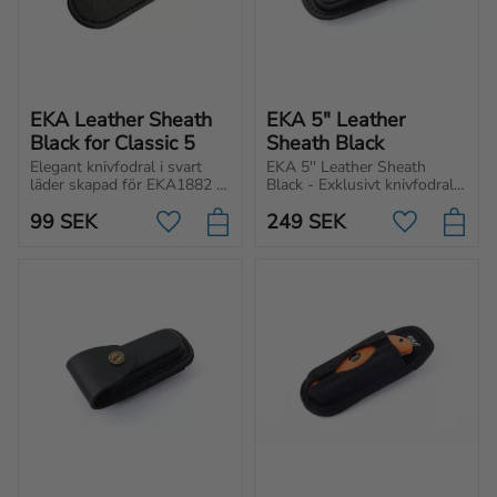
EKA Leather Sheath 
EKA 5" Leather 
Black for Classic 5
Sheath Black
Elegant knivfodral i svart 
EKA 5'' Leather Sheath 
läder skapad för EKA1882 
Black - Exklusivt knivfodral i 
Classic 5 fickkniv. Perfekt 
svart läder avsedd för 
99
SEK
249
SEK
för stilfull förvaring och 
fällknivar.
Lägg till i favoriter
Lägg till i f
skydd.