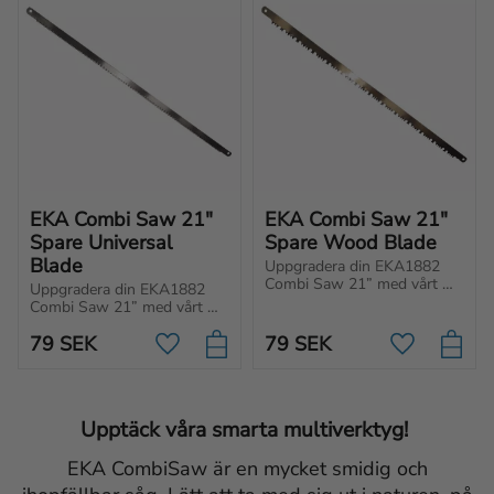
EKA Combi Saw 21" 
EKA Combi Saw 21" 
Spare Universal 
Spare Wood Blade
Blade
Uppgradera din EKA1882 
Combi Saw 21” med vårt 
Uppgradera din EKA1882 
slitstarka reservblad, skapat 
Combi Saw 21” med vårt 
för trä.
slitstarka reservblad i metall.
79
SEK
79
SEK
Lägg till i favoriter
Lägg till i f
Upptäck våra smarta multiverktyg!
EKA CombiSaw är en mycket smidig och