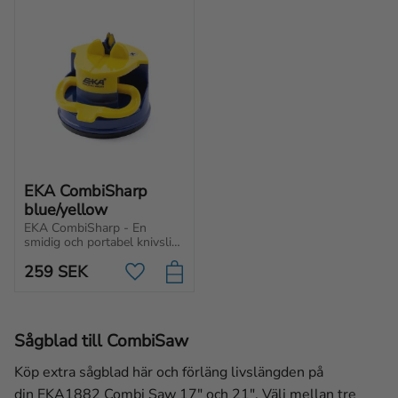
EKA CombiSharp 
blue/yellow
EKA CombiSharp - En 
smidig och portabel knivslip 
med blad av solid 
259
SEK
hårdmetall för långvarig 
Lägg till i favoriter
skärpa.
Sågblad till CombiSaw
Köp extra sågblad här och förläng livslängden på
din EKA1882 Combi Saw 17" och 21". Välj mellan tre