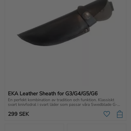
EKA Leather Sheath for G3/G4/G5/G6
En perfekt kombination av tradition o​ch funktion. Klassiskt 
svart knivfodral i svart läder som passar våra Swedblade G-
modeller.
299
SEK
Lägg till i f