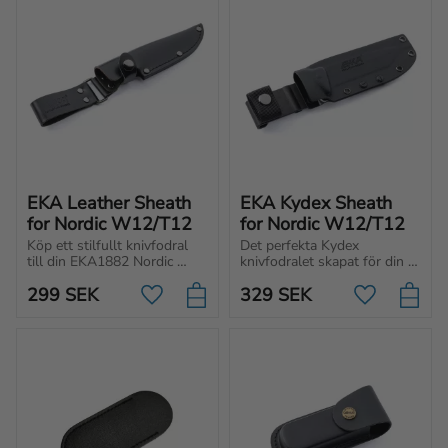
EKA Leather Sheath 
EKA Kydex Sheath 
for Nordic W12/T12
for Nordic W12/T12
Köp ett stilfullt knivfodral 
Det perfekta Kydex 
till din EKA1882 Nordic 
knivfodralet skapat för din 
W12 eller Nordic T12. Ett 
Nordic W12 och Nordic T12.
299
SEK
329
SEK
klassiskt och slitstarkt, svart 
Lägg till i favoriter
Lägg till i f
läderfodral med bältesögla.