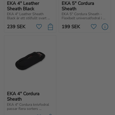
EKA 4" Leather 
EKA 5" Cordura 
Sheath Black
Sheath
EKA 4" Leather Sheath 
EKA 5'' Cordura Sheath - 
Black är ett stilfullt svart 
Flexibelt universalfodral i 
fodral i läder, designad för 
Cordura från EKA1882 som 
239
SEK
199
SEK
fällknivar.
tål tuff hantering.
Lägg till i favoriter
Lägg till i f
EKA 4" Cordura 
Sheath
EKA 4" Cordura knivfodral 
passar flera sorters 
fällknivar, ett 