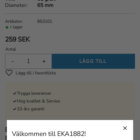
Diameter
65 mm
Artikelnr
853101
I lager
259
SEK
Antal
-
+
Lägg till i favoriter
Trygga leveranser
Hög kvalitet & Service
10-års garanti
Beskrivning av EKA CombiSharp
Välkommen till EKA1882!
Blue/Yellow