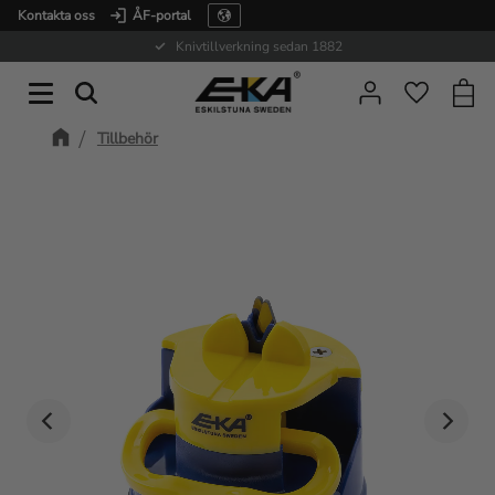
Kontakta oss
ÅF-portal
Meny
Knivtillverkning sedan 1882
Kundv
Favorite
Tillbehör