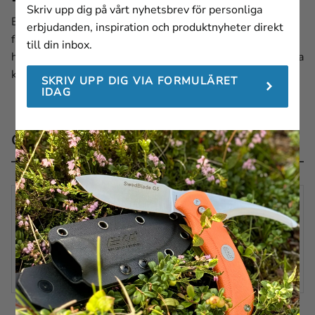
Skriv upp dig på vårt nyhetsbrev för personliga
EKA CombiSharp är ett portabelt slipverktyg som enkelt
erbjudanden, inspiration och produktnyheter direkt
fästs på släta ytor. De korsade bladen av solid
till din inbox.
hårdmetall, gör slipningen både snabb och enkel, och dina
knivar får en perfekt skärpa.
SKRIV UPP DIG VIA FORMULÄRET
IDAG
Omdömen
Du