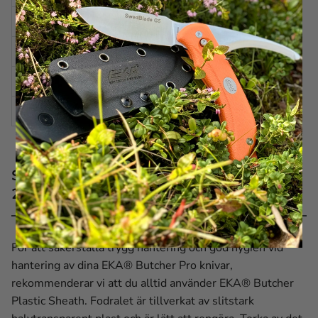
FÄRG
Halvtransparent
MATERIAL
Plast
ÖVRIGT
Bältesögla
PASSAR TILL
Butcher Pro Serie 20-30 cm
Skötselråd för EKA® Butcher Plastic Sheath
20-30 cm
För att säkerställa trygg hantering och god hygien vid
hantering av dina EKA® Butcher Pro knivar,
rekommenderar vi att du alltid använder EKA® Butcher
Plastic Sheath. Fodralet är tillverkat av slitstark