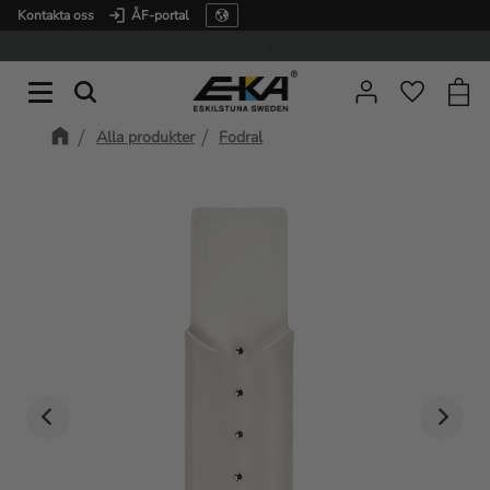
Kontakta oss
ÅF-portal
Meny
Expertkunskap vid service
Kundv
Favorite
Alla produkter
Fodral