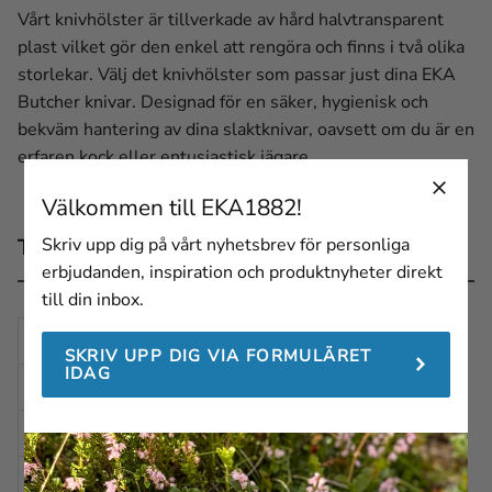
Vårt knivhölster är tillverkade av hård halvtransparent
plast vilket gör den enkel att rengöra och finns i två olika
storlekar. Välj det knivhölster som passar just dina EKA
Butcher knivar. Designad för en säker, hygienisk och
bekväm hantering av dina slaktknivar, oavsett om du är en
erfaren kock eller entusiastisk jägare.
Välkommen till EKA1882!
Skriv upp dig på vårt nyhetsbrev för personliga
Teknisk beskrivning
erbjudanden, inspiration och produktnyheter direkt
till din inbox.
HÖJD
420 mm
SKRIV UPP DIG VIA FORMULÄRET
IDAG
BREDD
110 mm
DJUP
24 mm
VIKT
77 g