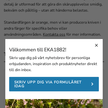
detalj är utformad för att göra din skärupplevelse smidig,
bekväm och pålitlig – utan att händerna belastas.
Standardfärgen är orange, men vi kan producera kniven i
andra färger för specifika behov eller
användningsområden.
Kontakta oss
för mer information.
Välkommen till EKA1882!
Teknisk beskrivning
Skriv upp dig på vårt nyhetsbrev för personliga
erbjudanden, inspiration och produktnyheter direkt
till din inbox.
TOTALLÄNG
298 mm
D
SKRIV UPP DIG VIA FORMULÄRET
IDAG
BLADLÄNG
159 mm
D
BLADTJOCKL