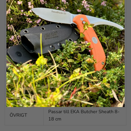
2,6 mm
EK
VIKT
127 g
STÅL
Alleima 12C27 (HRC 57-59)
BLADFINISH
Polerad
BLADFORM
Rak med spetsig topp
BLADSLIPNI
Eggsval slipning
NG
BLADVINKEL
Ca. 20 grader per sida
HANDTAG
Polymer Santoprene™
Passar till EKA Butcher Sheath 8-
ÖVRIGT
18 cm