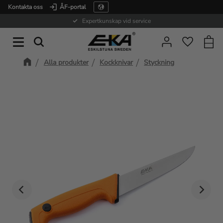
Kontakta oss
ÅF-portal
Meny
Expertkunskap vid service
Kundv
Favorite
Alla produkter
Kockknivar
Styckning