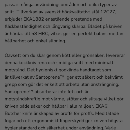
passar många användningsområden och olika typer av
snitt. Tillverkad av svenskt högkvalitativt stål 12C27,
erbjuder EKA1882 enastående prestanda med
fläckbeständighet och långvarig skärpa. Bladet på kniven
är härdat till 58 HRC, vilket ger en perfekt balans mellan
hållbarhet och enkel slipning.
Oavsett om du skär genom kött eller grönsaker, levererar
denna kockkniv rena och smidiga snitt med minimalt
motstånd. Det hygieniskt godkända handtaget som
är tillverkat av Santoprene™, ger ett säkert och bekvämt
grepp som gör det enkelt att arbeta utan ansträngning.
Santoprene™ absorberar inte fett och är
motståndskraftig mot värme, stötar och slitage vilket gör
kniven både säker och hållbar i alla miljöer. EKA®
Butcher knife är skapad av proffs för proffs. Med tätade
fogar och ett ergonomiskt fingerskydd ger kniven högsta
hygienstandard och säkerhet under användning. Varje