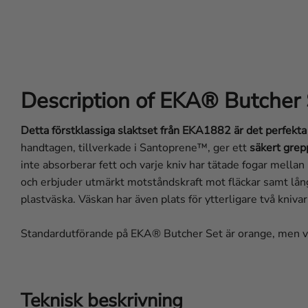
Description of EKA® Butcher
Detta förstklassiga slaktset från EKA1882 är det perfekta 
handtagen, tillverkade i Santoprene™, ger ett
säkert grep
inte absorberar fett och varje kniv har tätade fogar mella
och erbjuder utmärkt motståndskraft mot fläckar samt lång
plastväska. Väskan har även plats för ytterligare två kniva
Standardutförande på EKA® Butcher Set är orange, men vi 
Teknisk beskrivning