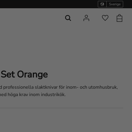
Sverige
Kundvag
Favoriter
 Set Orange
d professionella slaktknivar för inom- och utomhusbruk,
med höga krav inom industrikök.