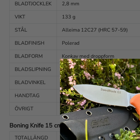
BLADTJOCKLEK
2,8 mm
VIKT
133 g
STÅL
Alleima 12C27 (HRC 57-59)
BLADFINISH
Polerad
BLADFORM
Konkav med droppform
BLADSLIPNING
Eggsval slipning
BLADVINKEL
Ca. 20 grader per sida
HANDTAG
Polymer Santoprene™
ÖVRIGT
Passar till EKA Butcher Sheath 8
Boning Knife 15 cm
TOTALLÄNGD
290 mm