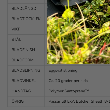
BLADLÄNGD
146 mm
BLADTJOCKLEK
2,7 mm
VIKT
115 g
STÅL
Alleima 12C27 (HRC 57-59)
BLADFINISH
Polerad
BLADFORM
Smal med spetsig topp
BLADSLIPNING
Eggsval slipning
BLADVINKEL
Ca. 20 grader per sida
HANDTAG
Polymer Santoprene™
ÖVRIGT
Passar till EKA Butcher Sheath 8