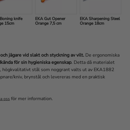
oning knife 
EKA Gut Opener 
EKA Sharpening Steel 
ge 15cm
Orange 7,5 cm
Orange 18cm
h jägare vid slakt och styckning av vilt.
De ergonomiska
kända för sin hygieniska egenskap
. Detta då materialet
kt, högkvalitativt stål som noggrant valts ut av EKA1882
ppnare/kniv, brynstål och levereras med en praktisk
för mer information.
a oss