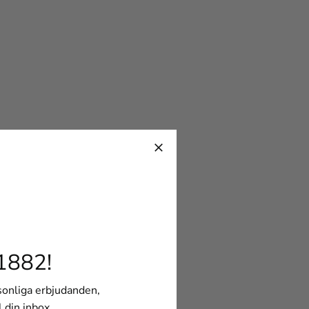
1882!
rsonliga erbjudanden,
l din inbox.