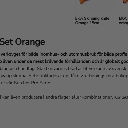
EKA Skinning knife 
EKA B
Orange 15cm
oran
 Set Orange
verktyget för både inomhus- och utomhusbruk för både proffs oc
p även under de mest krävande förhållanden och är globalt god
n blad och handtag. Slaktknivarnas blad är tillverkade av svens
varig skärpa. Setet inkluderar en flåkniv, urbeningskniv, bukö
r ur vår Butcher Pro Serie.
kan även producera i andra färger eller kombinationer.
Kontakt