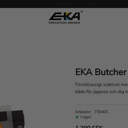
Expertkunskap vid service
EKA Butcher
Förstklassigt slaktset me
både för jägaren och dig 
Artikelnr
730403
I lager