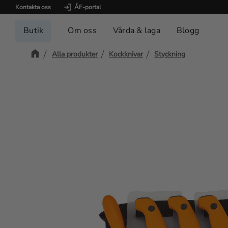
Kontakta oss
ÅF-portal
Butik
Om oss
Vårda & laga
Blogg
Alla produkter
Kockknivar
Styckning