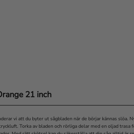
range 21 inch
derar vi att du byter ut sågbladen när de börjar kännas slöa. Ny
yckluft. Torka av bladen och rörliga delar med en oljad trasa fö
kador. Med rätt skötsel kan du säkerställa att din såg alltid är 