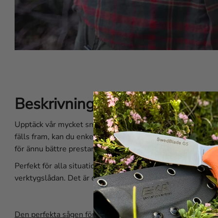
Beskrivning av EKA® Combi 
Upptäck vår mycket smidiga och ihopfällbara såg. EKA1882
fälls fram, kan du enkelt sedan ta fram det blad du behöve
för ännu bättre prestanda, är att Combi Saw nu har svensk
Perfekt för alla situationer – oavsett om du är på äventyr 
verktygslådan. Det är den perfekta följeslagaren för alla p
Den perfekta sågen för jakt och friluftsliv – så här funger