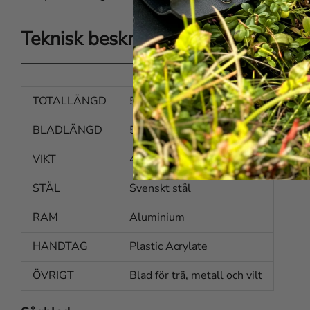
Teknisk beskrivning
TOTALLÄNGD
530 mm
BLADLÄNGD
525 mm
VIKT
440 g
STÅL
Svenskt stål
RAM
Aluminium
HANDTAG
Plastic Acrylate
ÖVRIGT
Blad för trä, metall och vilt