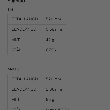
Sågblad
Trä
TOTALLÄNGD
520 mm
BLADLÄNGD
0,68 mm
VIKT
42 g
STÅL
C75S
Metall
TOTALLÄNGD
520 mm
BLADLÄNGD
1,06 mm
VIKT
65 g
STÅL
Matrix II/D6A