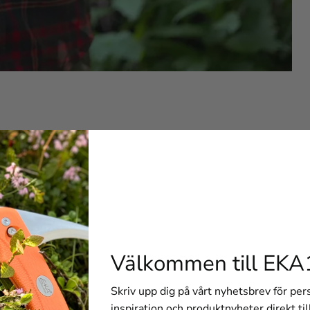
Saw Orange 21 inch
 Combi Saw Orange 21 inch som har tre olika blad att växla m
r. Kombinationssågen kan användas för trä, metall och allround 
tillverkade sågblad.
i naturen, på jobbet eller fixar något hemma. Sågen är lätt att 
rojekt.
Välkommen till EKA
Skriv upp dig på vårt nyhetsbrev för pe
ar EKA 1882's Combi Saw. Klicka här!
inspiration och produktnyheter direkt til