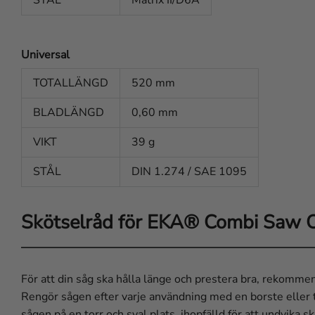
Universal
TOTALLÄNGD
520 mm
BLADLÄNGD
0,60 mm
VIKT
39 g
STÅL
DIN 1.274 / SAE 1095
Skötselråd för EKA® Combi Saw O
För att din såg ska hålla länge och prestera bra, rekommen
Rengör sågen efter varje användning med en borste eller tr
sågen på en torr och sval plats, ihopfälld för att undvika s