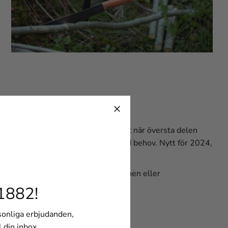
ellan. Sågens smarta design gör att när översta delen
och bladen kan bytas ut till nya, vid behov. Nytt för 2024,
packa ner i ryggsäcken, bilen, husvagnen eller
1882!
rsonliga erbjudanden,
l din inbox.