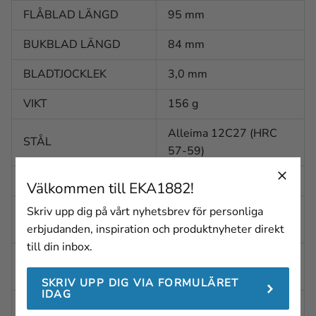
FLÅBLAD LÄNGD
95 mm
BUKBLAD LÄNGD
84 mm
BLADTJOCKLEK
3,0 mm
VIKT
156 g
Alleima 12C27 (HRC
STÅL
57-59)
BLADFINISH
Polerad
Välkommen till EKA1882!
BLADFORM
Skriv upp dig på vårt nyhetsbrev för personliga
Drop-point
(SKINNING)
erbjudanden, inspiration och produktnyheter direkt
till din inbox.
BLADFORM
Konkav
(GUTTING)
SKRIV UPP DIG VIA FORMULÄRET
IDAG
BLADSLIPNING
Planslipad