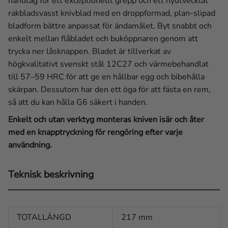
handtag för ett exceptionellt grepp och ett nyutvecklat
rakbladsvasst knivblad med en droppformad, plan-slipad
bladform bättre anpassat för ändamålet. Byt snabbt och
enkelt mellan flåbladet och buköppnaren genom att
trycka ner låsknappen. Bladet är tillverkat av
högkvalitativt svenskt stål 12C27 och värmebehandlat
till 57–59 HRC för att ge en hållbar egg och bibehålla
skärpan. Dessutom har den ett öga för att fästa en rem,
så att du kan hålla G6 säkert i handen.
Enkelt och utan verktyg monteras kniven isär och åter
med en knapptryckning för rengöring efter varje
användning.
Teknisk beskrivning
TOTALLÄNGD
217 mm