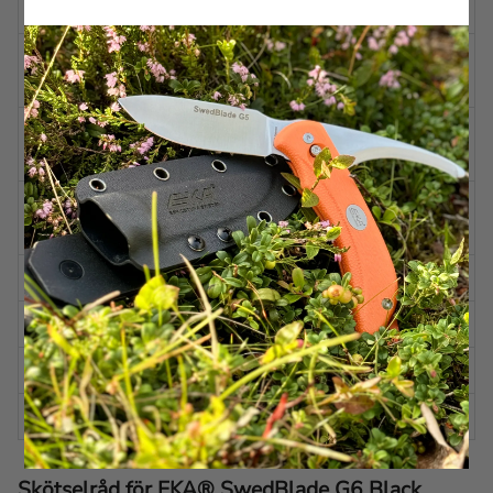
(SKINNING)
BLADSLIPNING
Skandinavisk
(GUTTING)
BLADVINKEL
Ca 20 grader per sida
(SKINNING)
BLADVINKEL
Ca 12 grader per sida
(GUTTING)
HANDTAG
Proflex™
FODRAL
Kydex
EGENSKAPER
Växlingsbar
ÖVRIGT
Isärtagbar funktion
Skötselråd för EKA® SwedBlade G6 Black