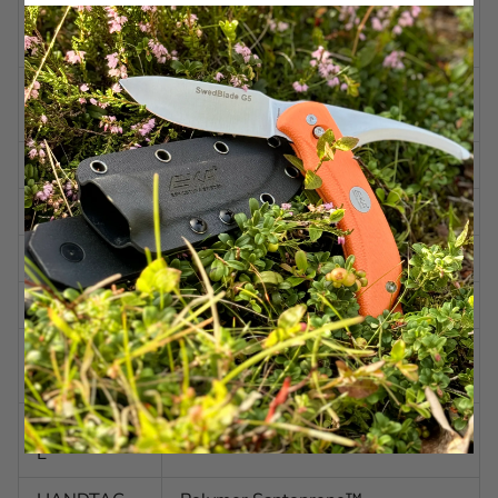
BLADLÄNG
235 mm
D
BLADTJOCK
2,3 mm
LEK
VIKT
179 g
STÅL
Alleima 12C27 (HRC 57-59)
BLADFINISH
Polerad
BLADFORM
Dropp-formad spetsig topp
BLADSLIPNI
Eggsval slipning
NG
BLADVINKE
Ca. 20 grader per sida
L