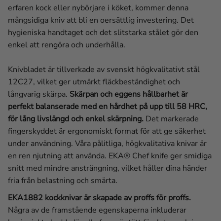
erfaren kock eller nybörjare i köket, kommer denna
mångsidiga kniv att bli en oersättlig investering. Det
hygieniska handtaget och det slitstarka stålet gör den
enkel att rengöra och underhålla.
Knivbladet är tillverkade av svenskt högkvalitativt stål
12C27, vilket ger utmärkt fläckbeständighet och
långvarig skärpa.
Skärpan och eggens hållbarhet är
perfekt balanserade med en hårdhet på upp till 58 HRC,
för lång livslängd och enkel skärpning.
Det markerade
fingerskyddet är ergonomiskt format för att ge säkerhet
under användning. Våra pålitliga, högkvalitativa knivar är
en ren njutning att använda.
EKA® Chef knife ger smidiga
snitt med mindre ansträngning, vilket håller dina händer
fria från belastning och smärta.
EKA1882 kockknivar är skapade av proffs för proffs.
Några av de framstående egenskaperna inkluderar