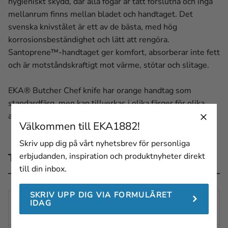
hygieniskt skydd, där alla fogar är tätt förslutna och inga
mellanrum finns mellan bladet och handtaget. Det
svenska knivstålet är ett av de bästa, med hög
korrosionsbeständighet och lätt att rengöra.
Santoprene™-handtaget ger komfort, absorberar inte fett
och är motståndskraftigt mot värme, stötar och slitage.
EKA® Butcher Chef knife har orange handtag som
standardfärg, men kan tillverkas i olika färger för olika
användningsområden.
Kontakta oss
för mer information.
Välkommen till EKA1882!
Skriv upp dig på vårt nyhetsbrev för personliga
erbjudanden, inspiration och produktnyheter direkt
Teknisk beskrivning
till din inbox.
SKRIV UPP DIG VIA FORMULÄRET
TOTALLÄNG
IDAG
370 mm
D