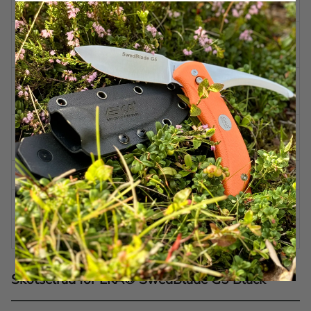
(SKINNING)
BLADSLIPNING
Skandinavisk
(GUTTING)
BLADVINKEL
Ca 20 grader per sida
(SKINNING)
BLADVINKEL
Ca 12 grader per sida
(GUTTING)
HANDTAG
Proflex™
FODRAL
Kydex
EGENSKAPER
Växlingsbar
Skötselråd för EKA® SwedBlade G5 Black