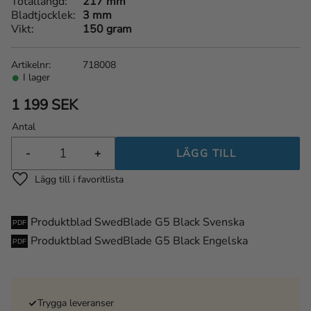
Totallängd
217 mm
Bladtjocklek
3 mm
Vikt
150 gram
Artikelnr
718008
I lager
1 199
SEK
Antal
-
+
Lägg till i favoriter
Produktblad SwedBlade G5 Black Svenska
Produktblad SwedBlade G5 Black Engelska
Trygga leveranser