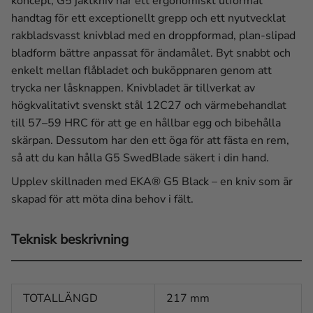
koncept, G5 jaktkniv har ett ergonomiskt utformat
handtag för ett exceptionellt grepp och ett nyutvecklat
rakbladsvasst knivblad med en droppformad, plan-slipad
bladform bättre anpassat för ändamålet. Byt snabbt och
enkelt mellan flåbladet och buköppnaren genom att
trycka ner låsknappen. Knivbladet är tillverkat av
högkvalitativt svenskt stål 12C27 och värmebehandlat
till 57–59 HRC för att ge en hållbar egg och bibehålla
skärpan. Dessutom har den ett öga för att fästa en rem,
så att du kan hålla G5 SwedBlade säkert i din hand.
Upplev skillnaden med EKA® G5 Black – en kniv som är
skapad för att möta dina behov i fält.
Teknisk beskrivning
TOTALLÄNGD
217 mm