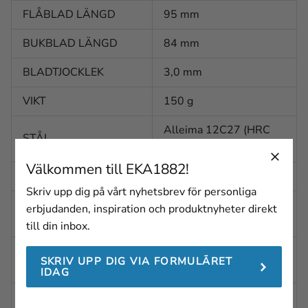
FLÅBLAD LÄNGD
95 mm
BUKBLAD LÄNGD
84 mm
BLADTJOCKLEK
3,0 mm
VIKT
150 g
Alleima 12C27 (HRC
STÅL
57-59)
Välkommen till EKA1882!
BLADFINISH
Polerad
Skriv upp dig på vårt nyhetsbrev för personliga
BLADFORM
erbjudanden, inspiration och produktnyheter direkt
Drop-point
(SKINNING)
till din inbox.
BLADFORM
Konkav
SKRIV UPP DIG VIA FORMULÄRET
(GUTTING)
IDAG
BLADSLIPNING
Planslipad