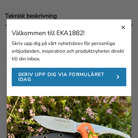
Teknisk beskrivning
Välkommen till EKA1882!
TOTALLÄNGD
214 mm
Skriv upp dig på vårt nyhetsbrev för personliga
erbjudanden, inspiration och produktnyheter direkt
LÄNGD IHOPVIKT
123 mm
till din inbox.
BLADLÄNGD
90 mm
SKRIV UPP DIG VIA FORMULÄRET
IDAG
BLADTJOCKLEK
2,0 mm
VIKT
165 g
STÅL
Alleima 12C27 (HRC 57-59)
BLADFINISH
Polerad
BLADFORM
Drop-point