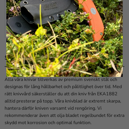
BLADSLIPNING
Planslipad med brynfas
BLADVINKEL
Cirka 20 grader per sida
HANDTAG
Titanbelagd
Skötselråd för EKA® Classic 8 Titanium-Coated
Alla våra knivar tillverkas av premium svenskt stål och
designas för lång hållbarhet och pålitlighet över tid. Med
rätt knivvård säkerställer du att din kniv från EKA1882
alltid presterar på topp. Våra knivblad är extremt skarpa,
hantera därför kniven varsamt vid rengöring. Vi
rekommenderar även att olja bladet regelbundet för extra
skydd mot korrosion och optimal funktion.