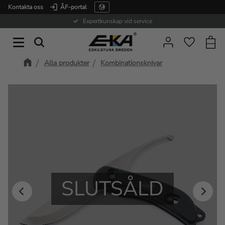
Kontakta oss
ÅF-portal
Meny
Expertkunskap vid service
Kundv
Favorite
Alla produkter
Kombinationsknivar
SLUTSÅLD