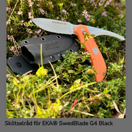
BLADSLIPNING
Skandinavisk
(GUTTING)
BLADVINKEL
Ca. 15 grader per sida
(SKINNING)
BLADVINKEL
Ca. 12 grader per sida
(GUTTING)
HANDTAG
Proflex™
FODRAL
Kydex
EGENSKAPER
Växlingsbar
ÖVRIGT
Isärtagbar funktion
Skötselråd för EKA® SwedBlade G4 Black