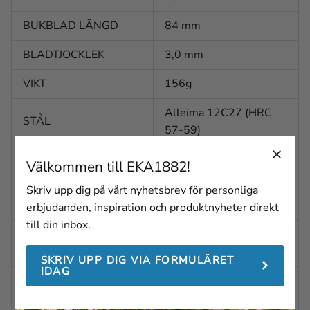
BUKBLAD LÄNGD
84 mm
BLADTJOCKLEK
3,0 mm
VIKT
156g
Alleima 12C27 (HRC
STÅL
57-59)
BLADFINISH
Polerad
Välkommen till EKA1882!
BLADFORM
Skriv upp dig på vårt nyhetsbrev för personliga
Spetsig
(SKINNING)
erbjudanden, inspiration och produktnyheter direkt
till din inbox.
BLADFORM
Konkav
(GUTTING)
SKRIV UPP DIG VIA FORMULÄRET
IDAG
BLADSLIPNING
Eggsval slipning med
(SKINNING)
brynfas