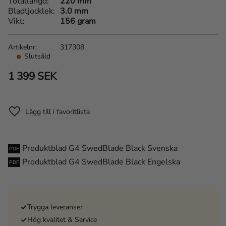
Totallängd
220 mm
Bladtjocklek
3.0 mm
Vikt
156 gram
Artikelnr
317308
Slutsåld
1 399
SEK
Lägg till i favoriter
Produktblad G4 SwedBlade Black Svenska
Produktblad G4 SwedBlade Black Engelska
Trygga leveranser
Hög kvalitet & Service