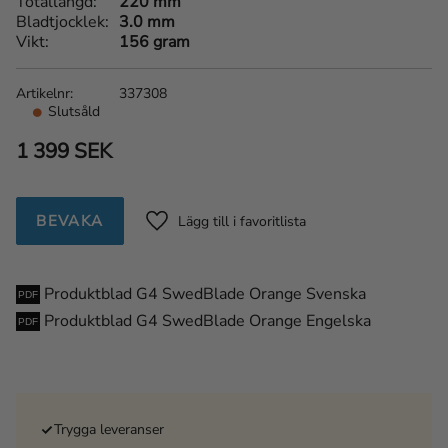
Totallängd
220 mm
Bladtjocklek
3.0 mm
Vikt
156 gram
Artikelnr
337308
Slutsåld
1 399
SEK
BEVAKA
Lägg till i favoriter
Produktblad G4 SwedBlade Orange Svenska
Produktblad G4 SwedBlade Orange Engelska
Trygga leveranser