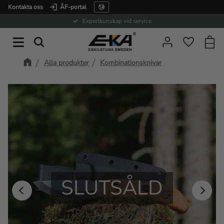
Kontakta oss
ÅF-portal
Meny
Expertkunskap vid service
Kundv
Favorite
Alla produkter
Kombinationsknivar
SLUTSÅLD