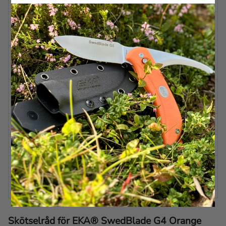
(SKINNING)
brynfas
BLADSLIPNING
Skandinavisk
(GUTTING)
BLADVINKEL
Ca. 15 grader per sida
(SKINNING)
BLADVINKEL
Ca. 12 grader per sida
(GUTTING)
HANDTAG
Proflex™
FODRAL
Kydex
EGENSKAPER
Växlingsbar
ÖVRIGT
Isärtagbar funktion
Skötselråd för EKA® SwedBlade G4 Orange