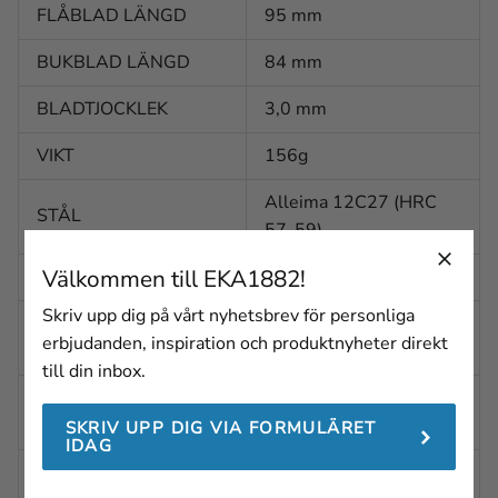
FLÅBLAD LÄNGD
95 mm
BUKBLAD LÄNGD
84 mm
BLADTJOCKLEK
3,0 mm
VIKT
156g
Alleima 12C27 (HRC
STÅL
57-59)
Välkommen till EKA1882!
BLADFINISH
Polerad
Skriv upp dig på vårt nyhetsbrev för personliga
BLADFORM
Spetsig
erbjudanden, inspiration och produktnyheter direkt
(SKINNING)
till din inbox.
BLADFORM
Konkav
(GUTTING)
SKRIV UPP DIG VIA FORMULÄRET
IDAG
BLADSLIPNING
Eggsval slipning med