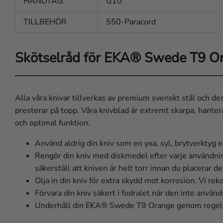
HANDTAG
G10
TILLBEHÖR
550-Paracord
Skötselråd för EKA® Swede T9 O
Alla våra knivar tillverkas av premium svenskt stål och des
presterar på topp. Våra knivblad är extremt skarpa, hante
och optimal funktion.
Använd aldrig din kniv som en yxa, syl, brytverktyg e
Rengör din kniv med diskmedel efter varje användning o
säkerställ att kniven är helt torr innan du placerar den
Olja in din kniv för extra skydd mot korrosion. Vi rek
Förvara din kniv säkert i fodralet när den inte använd
Underhåll din EKA® Swede T9 Orange genom regelb