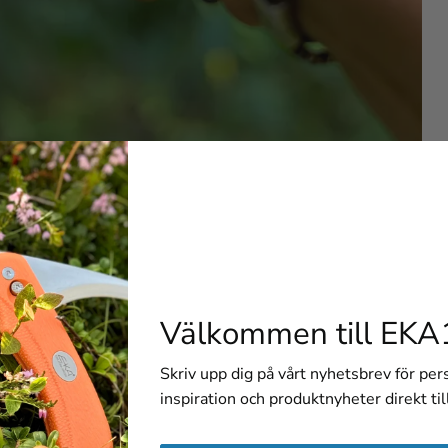
 T9 Orange
lkniv med ett unikt patenterat bakre låsmekanism som ger ett 
a. Monterad med precisionsskruvar, vilket gör det möjligt att j
ns i två färger: orange och svart. Med lanyard-hål och medfölja
Välkommen till EKA
Skriv upp dig på vårt nyhetsbrev för pe
inspiration och produktnyheter direkt til