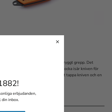
säkert lås/öppningssystem och ett tryggt grepp. Det
ustera bladets rörelse och enkelt plocka isär kniven för
nde fallskärmslina minskar risken att tappa kniven och en
1882!
rsonliga erbjudanden,
l din inbox.