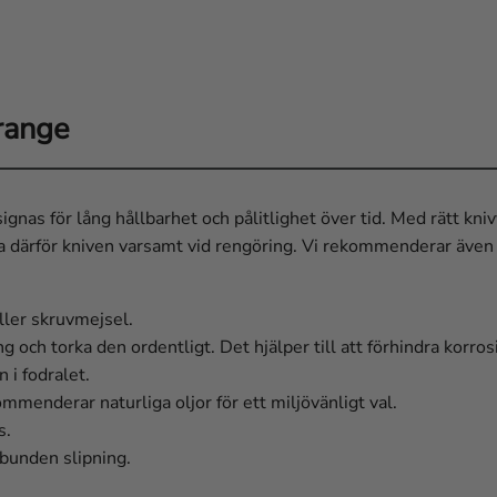
range
ignas för lång hållbarhet och pålitlighet över tid. Med rätt kni
ra därför kniven varsamt vid rengöring. Vi rekommenderar även 
ller skruvmejsel.
ch torka den ordentligt. Det hjälper till att förhindra korrosio
 i fodralet.
ommenderar naturliga oljor för ett miljövänligt val.
s.
unden slipning.