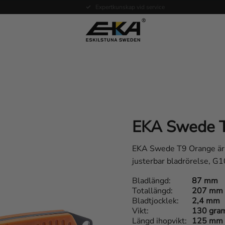
Expertkunskap vid service
EKA Swede 
EKA Swede T9 Orange är en
justerbar bladrörelse, G1
Bladlängd
87 mm
Totallängd
207 mm
Bladtjocklek
2,4 mm
Vikt
130 gra
Längd ihopvikt
125 mm