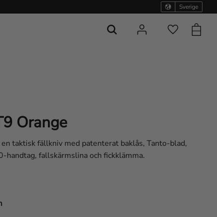
Sverige
Kundvag
Favoriter
T9 Orange
 taktisk fällkniv med patenterat baklås, Tanto-blad,
0-handtag, fallskärmslina och fickklämma.
m