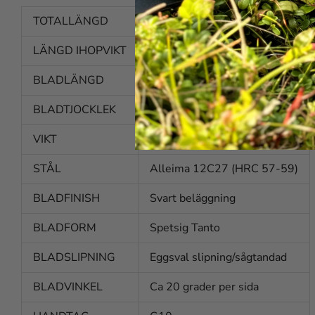
TOTALLÄNGD
207 mm
LÄNGD IHOPVIKT
125 mm
BLADLÄNGD
87 mm
BLADTJOCKLEK
2,4 mm
VIKT
130 g
STÅL
Alleima 12C27 (HRC 57-59)
BLADFINISH
Svart beläggning
BLADFORM
Spetsig Tanto
BLADSLIPNING
Eggsval slipning/sågtandad
BLADVINKEL
Ca 20 grader per sida