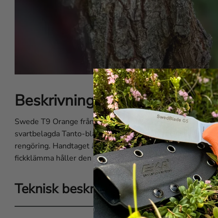
Beskrivning av EKA® Swede
Swede T9 Orange från EKA1882 är en kraftfull taktisk fäl
svartbelagda Tanto-bladet är designat för ultimat prestand
rengöring. Handtaget är tillverkat av G10-material och fin
fickklämma håller den säkert på plats.
Teknisk beskrivning