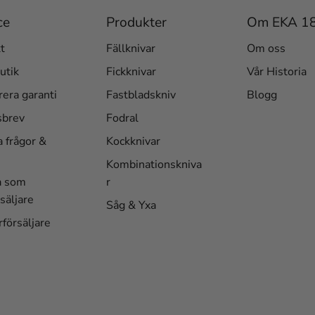
ce
Produkter
Om EKA 1
t
Fällknivar
Om oss
utik
Fickknivar
Vår Historia
rera garanti
Fastbladskniv
Blogg
sbrev
Fodral
a frågor &
Kockknivar
Kombinationskniva
a som
r
säljare
Såg & Yxa
rförsäljare