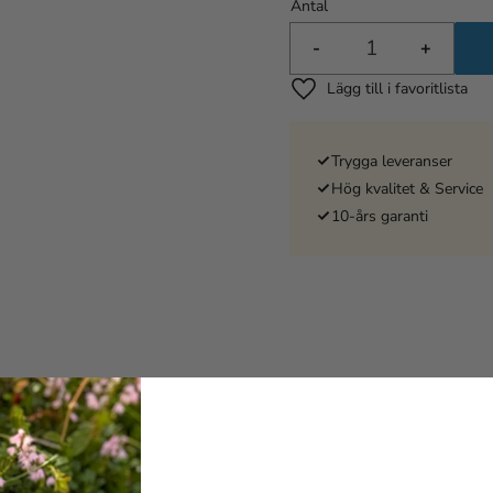
Antal
-
+
Lägg till i favoriter
Trygga leveranser
Hög kvalitet & Service
10-års garanti