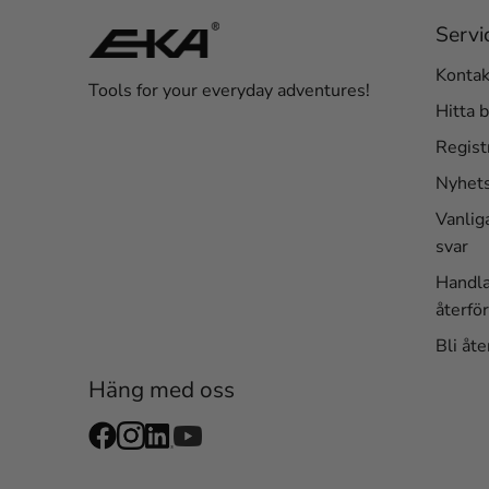
Servi
Kontak
Tools for your everyday adventures!
Hitta b
Regist
Nyhet
Vanlig
svar
Handl
återför
Bli åte
Häng med oss