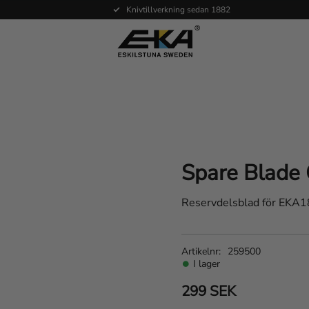
Knivtillverkning sedan 1882
Spare Blade
Reservdelsblad för EKA
Artikelnr
259500
I lager
299
SEK