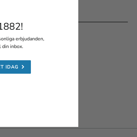
1882!
rsonliga erbjudanden,
l din inbox.
ET IDAG