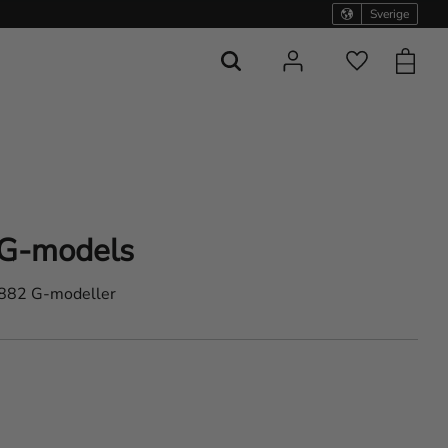
Sverige
Kundvag
Favoriter
 G-models
1882 G-modeller