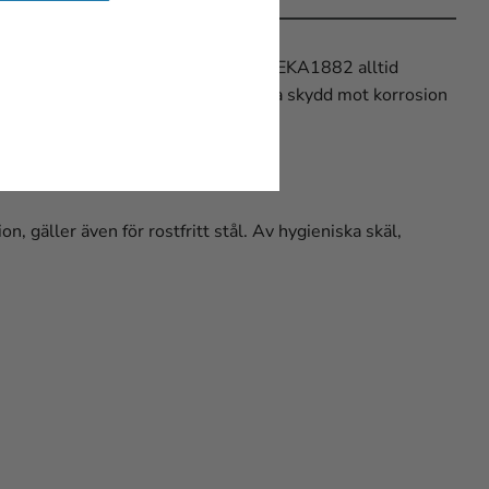
ård säkerställer du att din kniv från EKA1882 alltid
att olja bladet regelbundet för extra skydd mot korrosion
n, gäller även för rostfritt stål. Av hygieniska skäl,