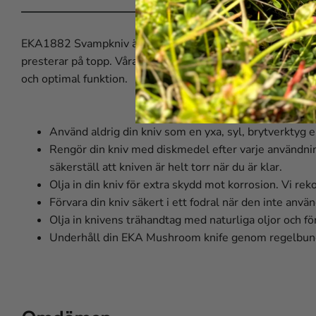
EKA1882 Svampkniv är tillverkad av rostfritt stål och desig
presterar på topp. Våra knivblad är extremt skarpa, hante
och optimal funktion.
Använd aldrig din kniv som en yxa, syl, brytverktyg e
Rengör din kniv med diskmedel efter varje användning o
säkerställ att kniven är helt torr när du är klar.
Olja in din kniv för extra skydd mot korrosion. Vi rek
Förvara din kniv säkert i ett fodral när den inte använ
Olja in knivens trähandtag med naturliga oljor och för
Underhåll din EKA Mushroom knife genom regelbund