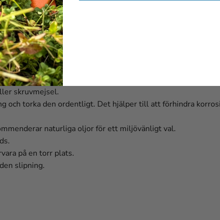
nas för lång hållbarhet och pålitlighet över tid. Med rätt knivv
ra därför kniven varsamt vid rengöring. Vi rekommenderar även 
ller skruvmejsel.
ch torka den ordentligt. Det hjälper till att förhindra korrosio
ommenderar naturliga oljor för ett miljövänligt val.
ds.
vara på en torr plats.
en slipning.