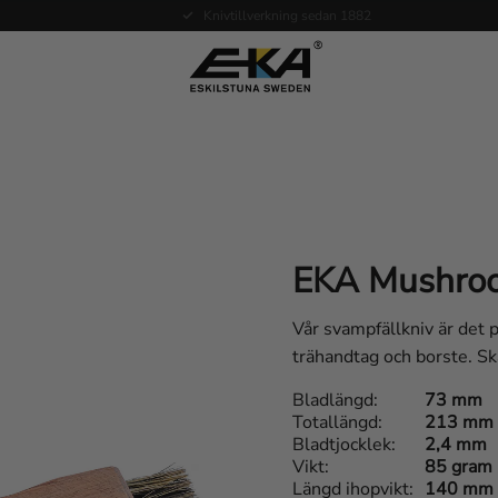
Expertkunskap vid service
EKA Mushroo
Vår svampfällkniv är det p
trähandtag och borste. Skä
Bladlängd
73 mm
Totallängd
213 mm
Bladtjocklek
2,4 mm
Vikt
85 gram
Längd ihopvikt
140 mm