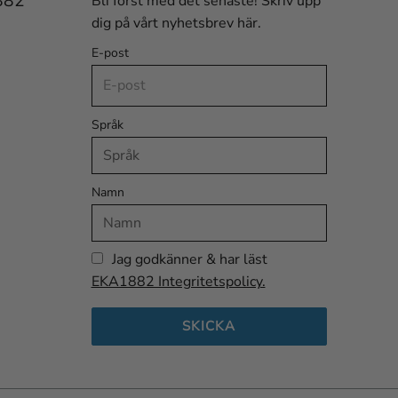
882
Bli först med det senaste! Skriv upp
dig på vårt nyhetsbrev här.
E-post
Språk
Namn
Jag godkänner & har läst
EKA1882 Integritetspolicy.
SKICKA