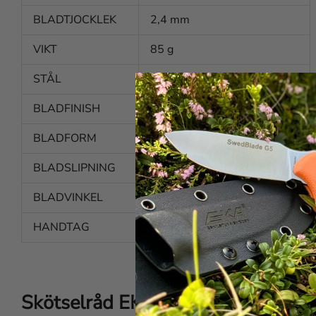
BLADTJOCKLEK
2,4 mm
VIKT
85 g
STÅL
Rostfritt
BLADFINISH
Polerad
BLADFORM
Konkav
BLADSLIPNING
Eggsval slipning med brynfas
BLADVINKEL
Ca. 20 grader per sida
HANDTAG
Mörk trä
Skötselråd EKA Mushroom knife