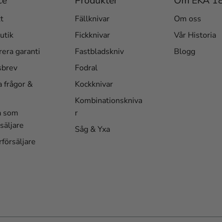
ce
Produkter
Om EKA 1
t
Fällknivar
Om oss
utik
Fickknivar
Vår Historia
rera garanti
Fastbladskniv
Blogg
sbrev
Fodral
a frågor &
Kockknivar
Kombinationskniva
a som
r
säljare
Såg & Yxa
rförsäljare