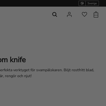
Sverige
Kundvag
Favoriter
m knife
erfekta verktyget för svampälskaren. Böjt rostfritt blad,
r, rengör och njut!