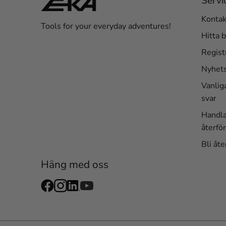
Servi
Kontak
Tools for your everyday adventures!
Hitta b
Regist
Nyhet
Vanlig
svar
Handl
återför
Bli åte
Häng med oss