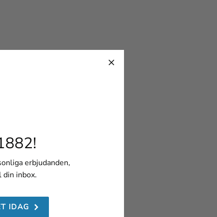
1882!
rsonliga erbjudanden,
l din inbox.
ET IDAG