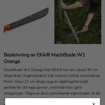
Beskrivning av EKA® MachBlade W1
Orange
MachBlade W1 Orange från EKA® har ett robust 30 cm
långt blad i högkvalitativt stål med en stilfull stentvättad
finish. Dess 21 cm långa rygg är sågklingeförsedd,
perfekt för att kapa grenar, små träd eller göra
urtagningar. Några av dess utmärkande egenskaper är att
den är imponerande lätt, har ett bekvämt ergonomiskt
handtag för långvarig användning och mycket mer.