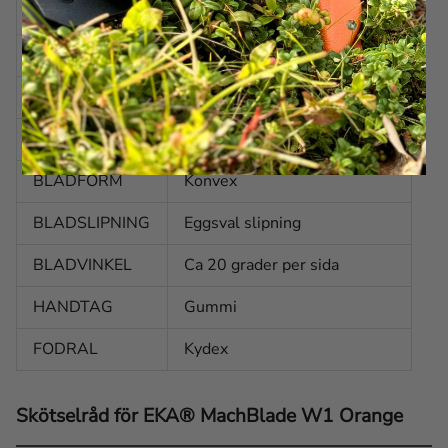
BLADTJOCKLEK
3,0 mm
VIKT
450 g
STÅL
Alleima 12C27 (HRC 47-50)
BLADFINISH
Stentvättad
BLADFORM
Konvex
BLADSLIPNING
Eggsval slipning
BLADVINKEL
Ca 20 grader per sida
HANDTAG
Gummi
FODRAL
Kydex
Skötselråd för EKA® MachBlade W1 Orange