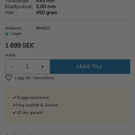
Totallängd
435 mm
Bladtjocklek
3,00 mm
Vikt
450 gram
Artikelnr
984602
I lager
1 699
SEK
Antal
-
+
Lägg till i favoriter
Trygga leveranser
Hög kvalitet & Service
10-års garanti