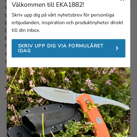
Välkommen till EKA1882!
Oavsett om du behöver röja en stig, bygga ett skydd eller
Skriv upp dig på vårt nyhetsbrev för personliga
trimma lågt hängande grenar, i djungeln eller på
erbjudanden, inspiration och produktnyheter direkt
bakgården, är MachBlade W1 Orange redo för uppgiften.
till din inbox.
Den levereras med en mångsidig Kydex-slida med
bältesclip, 15 fästpunkter och en 90 cm lång nylonrem
för säker fastsättning. Den unika designen på slidan gör
SKRIV UPP DIG VIA FORMULÄRET
IDAG
det dessutom möjligt att använda sågklingeryggen
samtidigt som bladet sitter säkert i slidan.
Redo för äventyr, var som helst, när som helst!
Teknisk beskrivning
TOTALLÄNGD
435 mm
BLADLÄNGD
310 mm