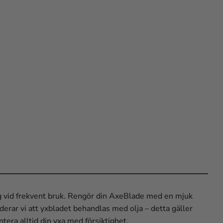
ning vid frekvent bruk. Rengör din AxeBlade med en mjuk
erar vi att yxbladet behandlas med olja – detta gäller
ntera alltid din yxa med försiktighet.