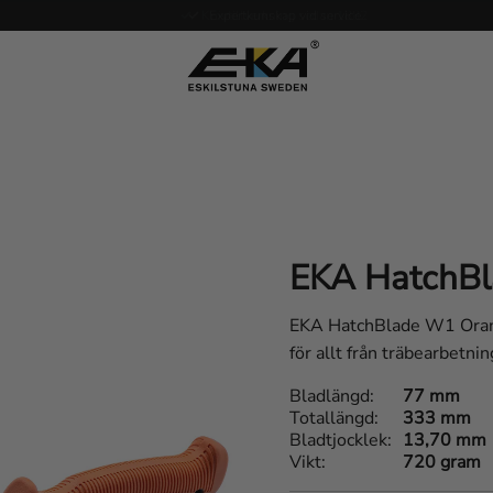
Expertkunskap vid service
EKA HatchB
EKA HatchBlade W1 Orang
för allt från träbearbetni
Bladlängd
77 mm
Totallängd
333 mm
Bladtjocklek
13,70 mm
Vikt
720 gram