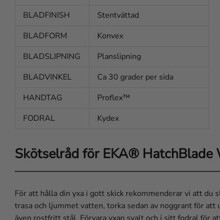
BLADFINISH
Stentvättad
BLADFORM
Konvex
BLADSLIPNING
Planslipning
BLADVINKEL
Ca 30 grader per sida
HANDTAG
Proflex™
FODRAL
Kydex
Skötselråd för EKA® HatchBlade
För att hålla din yxa i gott skick rekommenderar vi att du
trasa och ljummet vatten, torka sedan av noggrant för att
även rostfritt stål. Förvara yxan svalt och i sitt fodral fö