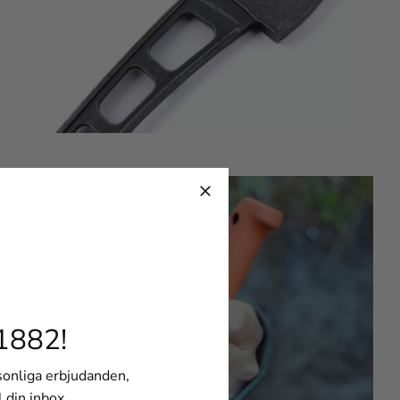
1882!
rsonliga erbjudanden,
l din inbox.