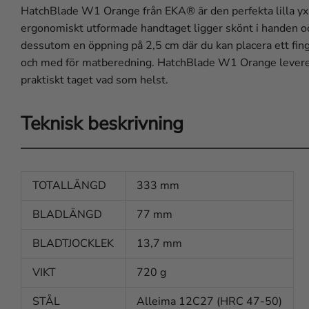
HatchBlade W1 Orange från EKA® är den perfekta lilla yxan
ergonomiskt utformade handtaget ligger skönt i handen oc
dessutom en öppning på 2,5 cm där du kan placera ett finger 
och med för matberedning. HatchBlade W1 Orange levereras
praktiskt taget vad som helst.
Teknisk beskrivning
TOTALLÄNGD
333 mm
BLADLÄNGD
77 mm
BLADTJOCKLEK
13,7 mm
VIKT
720 g
STÅL
Alleima 12C27 (HRC 47-50)