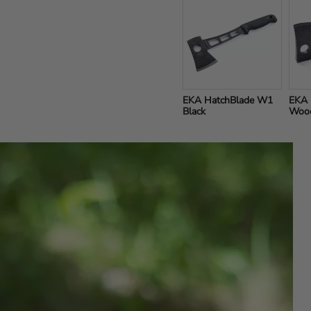
EKA HatchBlade W1 
EKA 
Black
Wood