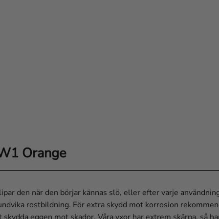
 W1 Orange
 slipar den när den börjar kännas slö, eller efter varje använd
 undvika rostbildning. För extra skydd mot korrosion rekommend
r att skydda eggen mot skador. Våra yxor har extrem skärpa, så ha