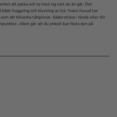
nkel att packa och ta med sig vart du än går. Det
d både huggning och klyvning av trä. Yxans huvud har
m att tillverka tältpinnar, fjäderstickor, tände eller till
unkter, vilket gör att du enkelt kan fästa den på