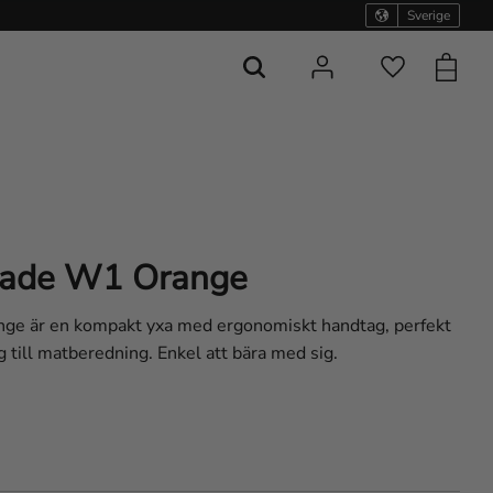
Sverige
Kundvag
Favoriter
lade W1 Orange
e är en kompakt yxa med ergonomiskt handtag, perfekt
ng till matberedning. Enkel att bära med sig.