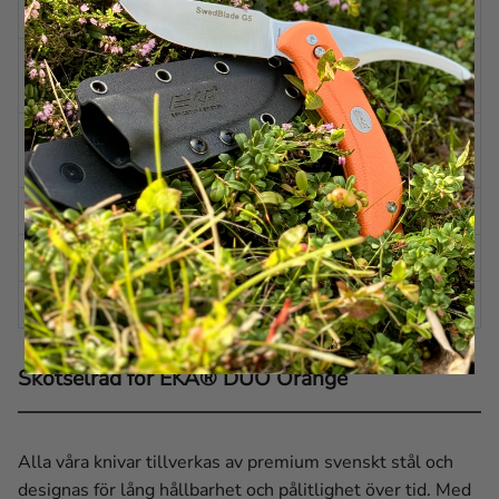
(GUTTING)
BLADVINKEL
Ca 20 grader per sida
(SKINNING)
BLADVINKEL
Ca 7 grader per sida
(GUTTING)
HANDTAG
Proflex™
FODRAL
Cordura
EGENSKAPER
Växlingsbar
Skötselråd för EKA® DUO Orange
Alla våra knivar tillverkas av premium svenskt stål och
designas för lång hållbarhet och pålitlighet över tid. Med