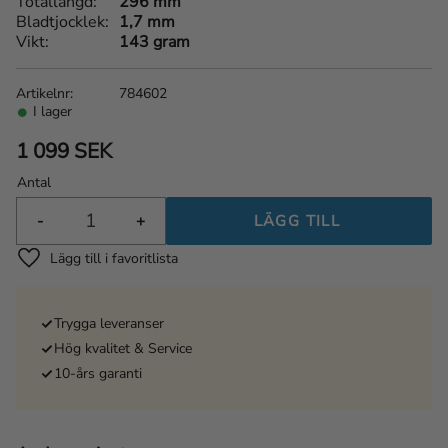
Totallängd
296 mm
Bladtjocklek
1,7 mm
Vikt
143 gram
Artikelnr
784602
I lager
1 099
SEK
Antal
-
+
Lägg till i favoriter
Trygga leveranser
Hög kvalitet & Service
10-års garanti