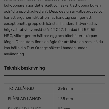
buköppnaren gör det enkelt och säkert att öppna buken
och "dra upp dragkedjan". Dess design är välbeprövad och
har ett ergonomiskt utformat handtag som ger ett
exceptionellt grepp och känsla i handen. Tillverkad av
högkvalitativt svenskt stål 12C27, härdad till 57–59
HRC, vilket ger en hållbar egg och bibehåller skärpan
länge. Dessutom finns en ögla för att fästa en rem, så du
kan hålla din Duo Orange säkert i handen under
användning.
Teknisk beskrivning
TOTALLÄNGD
296 mm
FLÅBLAD LÄNGD
135 mm
BUKBLAD LÄNGD
93 mm