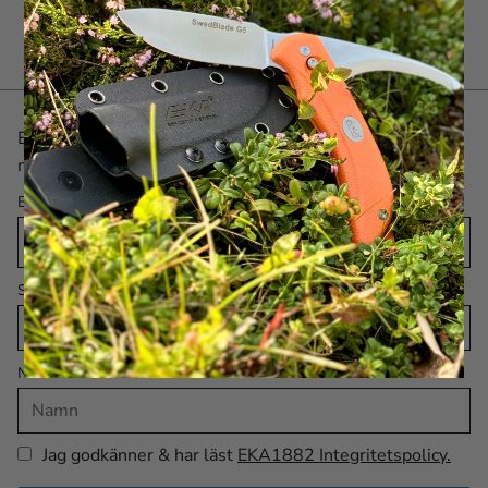
Bli först med det senaste! Skriv upp dig på vårt
nyhetsbrev här.
E-post
Språk
Namn
Jag godkänner & har läst
EKA1882 Integritetspolicy.