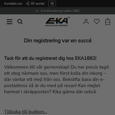
Kontakta oss
ÅF-portal
Meny
Knivtillverkning sedan 1882
Kundv
Favorite
Din registrering var en succé
Tack för att du registrerat dig hos EKA1882!
Välkommen till vår gemenskap! Du har precis tagit
ett steg närmare oss, men först kolla din inkorg –
där väntar ett mejl från oss. Bekräfta bara din e-
postadress så är du med på resan! Kan mejlet
hamnat i skräpposten? Kika gärna där också.
Tillbaka till butiken...