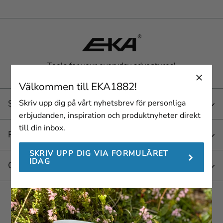
Tools for your everyday adventures!
Välkommen till EKA1882!
Service
Skriv upp dig på vårt nyhetsbrev för personliga
erbjudanden, inspiration och produktnyheter direkt
till din inbox.
Produkter
SKRIV UPP DIG VIA FORMULÄRET
IDAG
Om EKA 1882
Häng med oss