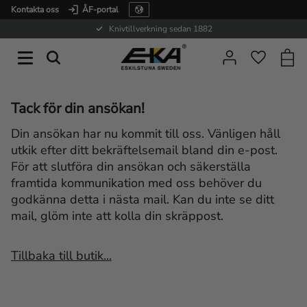
Kontakta oss
ÅF-portal
Meny
Knivtillverkning sedan 1882
Kundv
Favorite
Tack för din ansökan!
Din ansökan har nu kommit till oss. Vänligen håll
utkik efter ditt bekräftelsemail bland din e-post.
För att slutföra din ansökan och säkerställa
framtida kommunikation med oss behöver du
godkänna detta i nästa mail. Kan du inte se ditt
mail, glöm inte att kolla din skräppost.
Tillbaka till butik...