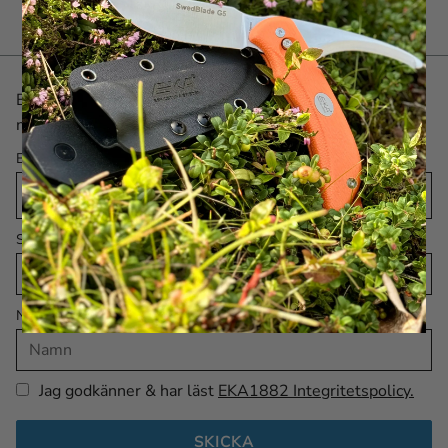
Bli först med det senaste! Skriv upp dig på vårt
nyhetsbrev här.
E-post
Språk
Namn
Jag godkänner & har läst
EKA1882 Integritetspolicy.
SKICKA